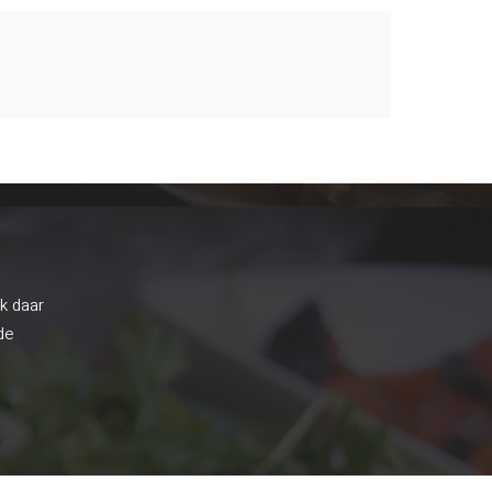
ik daar
de