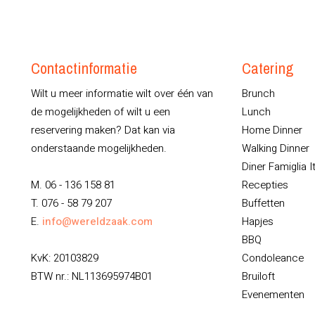
Contactinformatie
Catering
Wilt u meer informatie wilt over één van
Brunch
de mogelijkheden of wilt u een
Lunch
reservering maken? Dat kan via
Home Dinner
onderstaande mogelijkheden.
Walking Dinner
Diner Famiglia I
M. 06 - 136 158 81
Recepties
T. 076 - 58 79 207
Buffetten
E.
info@wereldzaak.com
Hapjes
BBQ
KvK: 20103829
Condoleance
BTW nr.: NL113695974B01
Bruiloft
Evenementen