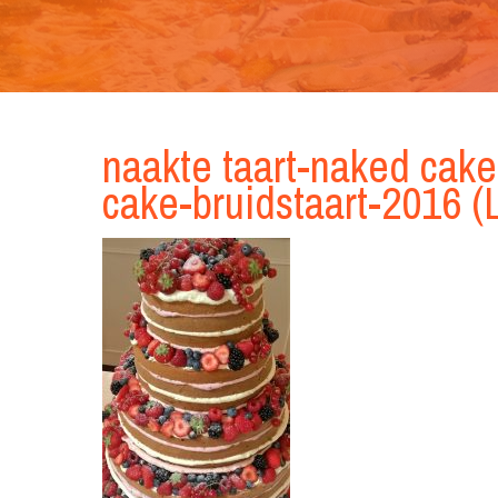
naakte taart-naked cak
cake-bruidstaart-2016 (