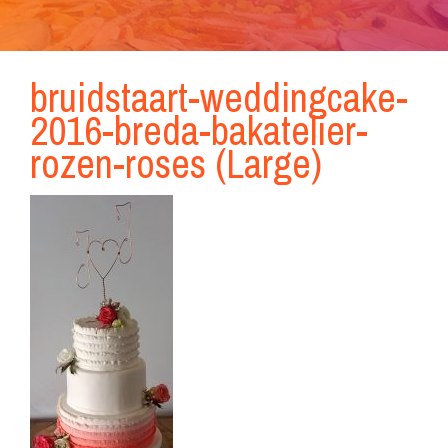
bruidstaart-weddingcake-
2016-breda-bakatelier-
rozen-roses (Large)