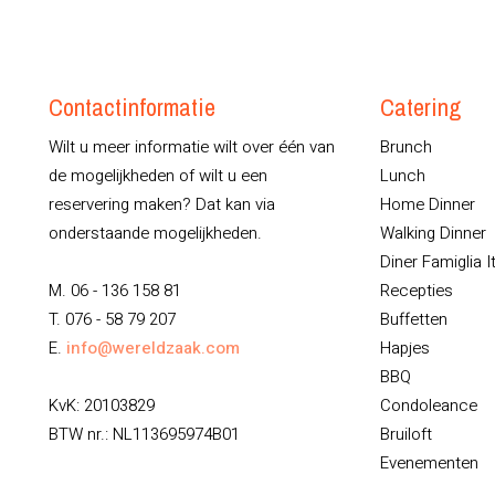
Contactinformatie
Catering
Wilt u meer informatie wilt over één van
Brunch
de mogelijkheden of wilt u een
Lunch
reservering maken? Dat kan via
Home Dinner
onderstaande mogelijkheden.
Walking Dinner
Diner Famiglia I
M. 06 - 136 158 81
Recepties
T. 076 - 58 79 207
Buffetten
E.
info@wereldzaak.com
Hapjes
BBQ
KvK: 20103829
Condoleance
BTW nr.: NL113695974B01
Bruiloft
Evenementen