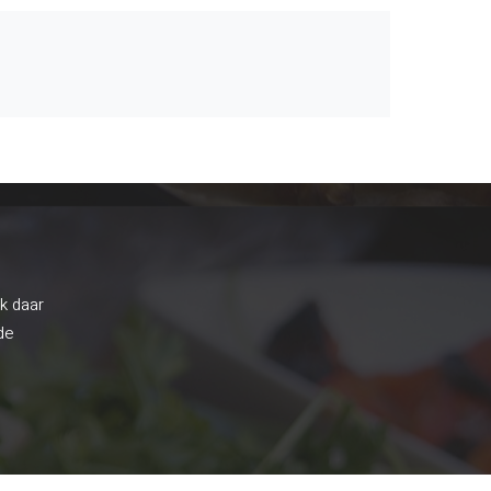
ik daar
de