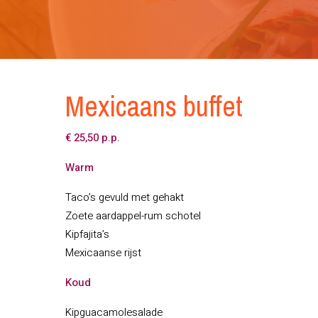
Mexicaans buffet
€ 25,50 p.p.
Warm
Taco’s gevuld met gehakt
Zoete aardappel-rum schotel
Kipfajita’s
Mexicaanse rijst
Koud
Kipguacamolesalade