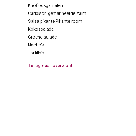
Knoflookgarnalen
Caribisch gemarineerde zalm
Salsa pikante,Pikante room
Kokossalade
Groene salade
Nacho’s
Tortilla’s
Terug naar overzicht